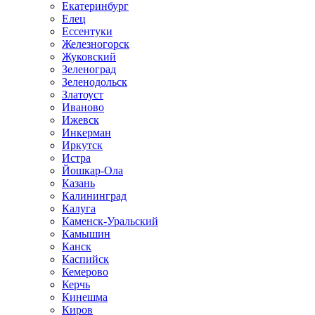
Екатеринбург
Елец
Ессентуки
Железногорск
Жуковский
Зеленоград
Зеленодольск
Златоуст
Иваново
Ижевск
Инкерман
Иркутск
Истра
Йошкар-Ола
Казань
Калининград
Калуга
Каменск-Уральский
Камышин
Канск
Каспийск
Кемерово
Керчь
Кинешма
Киров