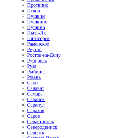
Протвино
Псков
Пушкин
Пушкино
Пущино
Пыть-Ях
Пятигорск
Раменское
Реутов
Ростов-на-Дону
Рубцовск
Руза
Рыбинск
Рязань
Саки
Салават
Самара
Саранск
Сарапул
Саратов
Саров
Севастополь
Северодвинск
Северск