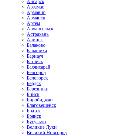
Ангарск
Арзамас
Армавир
Армянск
Артём
Архангельск
Астрахань
Ачинск
Балаково
Балашиха
Барнаул
Батайск
Бахчисарай
Белгород
Белогорск
Бердск
Березники
Бийск
Биробиджан
Благовещенск
Братск
Брянск
Бугульма
Великие Луки
Великий Новгород