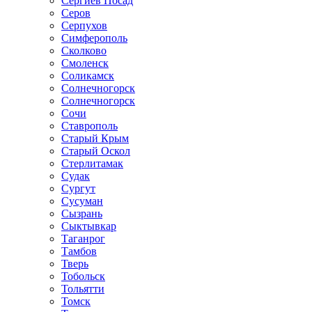
Сергиев Посад
Серов
Серпухов
Симферополь
Сколково
Смоленск
Соликамск
Солнечногорск
Солнечногорск
Сочи
Ставрополь
Старый Крым
Старый Оскол
Стерлитамак
Судак
Сургут
Сусуман
Сызрань
Сыктывкар
Таганрог
Тамбов
Тверь
Тобольск
Тольятти
Томск