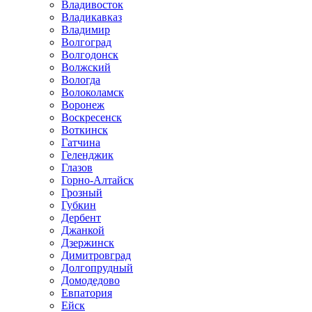
Владивосток
Владикавказ
Владимир
Волгоград
Волгодонск
Волжский
Вологда
Волоколамск
Воронеж
Воскресенск
Воткинск
Гатчина
Геленджик
Глазов
Горно-Алтайск
Грозный
Губкин
Дербент
Джанкой
Дзержинск
Димитровград
Долгопрудный
Домодедово
Евпатория
Ейск