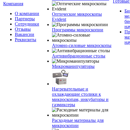
Готовые
Компания
Би
О компании
Оптические микроскопы
ме
Партнеры
Evident
би
Сотрудники
на
Отзывы
Программы микроскопии
Пр
Вакансии
ма
Реквизиты
на
Атомно-силовые микроскопы
Антивибрационные столы
Микроманипуляторы
Нагревательные и
охлаждающие столики к
микроскопам, инкубаторы и
газмиксеры
Расходные материалы для
микроскопии