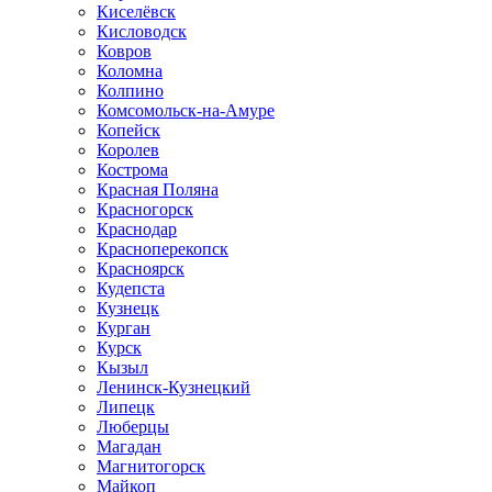
Киселёвск
Кисловодск
Ковров
Коломна
Колпино
Комсомольск-на-Амуре
Копейск
Королев
Кострома
Красная Поляна
Красногорск
Краснодар
Красноперекопск
Красноярск
Кудепста
Кузнецк
Курган
Курск
Кызыл
Ленинск-Кузнецкий
Липецк
Люберцы
Магадан
Магнитогорск
Майкоп