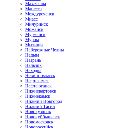
Махачкала
Мацеста
Междуреченск
Миасс
Мичуринск
Можайск
Мурманск
Муром
Мытищи
Набережные Челны
Надым
Назрань
Нальчик
Находка
Невинномысск
Нефтекамск
Нефтеюганск
Нижневартовск
Нижнекамск
Нижний Новгород
Нижний Тагил
Новокузнецк
Новокуйбышевск
Новомосковск
Новороссийск