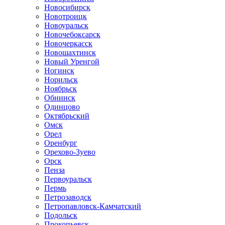
Новосибирск
Новотроицк
Новоуральск
Новочебоксарск
Новочеркасск
Новошахтинск
Новый Уренгой
Ногинск
Норильск
Ноябрьск
Обнинск
Одинцово
Октябрьский
Омск
Орел
Оренбург
Орехово-Зуево
Орск
Пенза
Первоуральск
Пермь
Петрозаводск
Петропавловск-Камчатский
Подольск
Прокопьевск