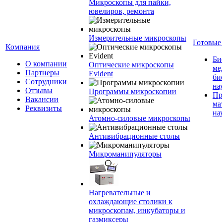
Микроскопы для пайки,
ювелиров, ремонта
Измерительные микроскопы
Готовые
Компания
Би
О компании
Оптические микроскопы
ме
Партнеры
Evident
би
Сотрудники
на
Отзывы
Программы микроскопии
Пр
Вакансии
ма
Реквизиты
на
Атомно-силовые микроскопы
Антивибрационные столы
Микроманипуляторы
Нагревательные и
охлаждающие столики к
микроскопам, инкубаторы и
газмиксеры