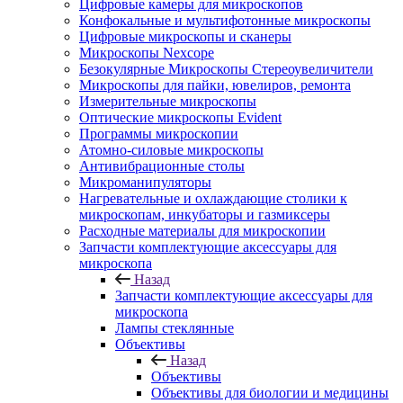
Цифровые камеры для микроскопов
Конфокальные и мультифотонные микроскопы
Цифровые микроскопы и сканеры
Микроскопы Nexcope
Безокулярные Микроскопы Стереоувеличители
Микроскопы для пайки, ювелиров, ремонта
Измерительные микроскопы
Оптические микроскопы Evident
Программы микроскопии
Атомно-силовые микроскопы
Антивибрационные столы
Микроманипуляторы
Нагревательные и охлаждающие столики к
микроскопам, инкубаторы и газмиксеры
Расходные материалы для микроскопии
Запчасти комплектующие аксессуары для
микроскопа
Назад
Запчасти комплектующие аксессуары для
микроскопа
Лампы стеклянные
Объективы
Назад
Объективы
Объективы для биологии и медицины