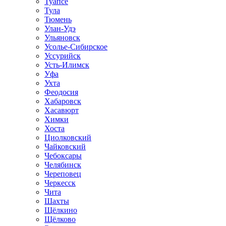
Туапсе
Тула
Тюмень
Улан-Удэ
Ульяновск
Усолье-Сибирское
Уссурийск
Усть-Илимск
Уфа
Ухта
Феодосия
Хабаровск
Хасавюрт
Химки
Хоста
Циолковский
Чайковский
Чебоксары
Челябинск
Череповец
Черкесск
Чита
Шахты
Щёлкино
Щёлково