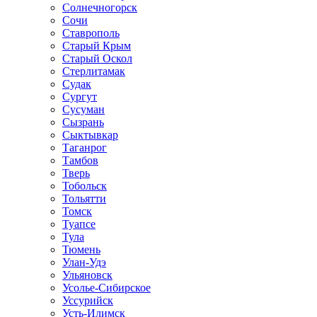
Солнечногорск
Сочи
Ставрополь
Старый Крым
Старый Оскол
Стерлитамак
Судак
Сургут
Сусуман
Сызрань
Сыктывкар
Таганрог
Тамбов
Тверь
Тобольск
Тольятти
Томск
Туапсе
Тула
Тюмень
Улан-Удэ
Ульяновск
Усолье-Сибирское
Уссурийск
Усть-Илимск