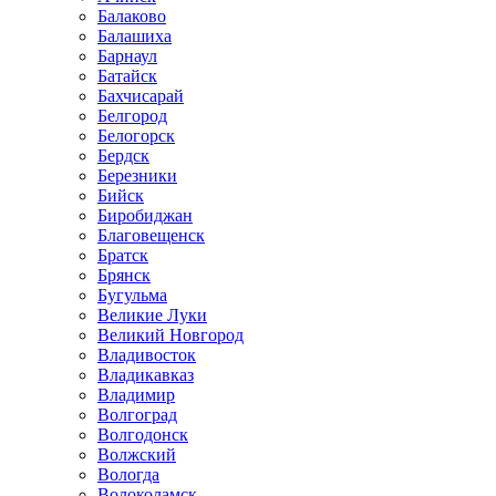
Балаково
Балашиха
Барнаул
Батайск
Бахчисарай
Белгород
Белогорск
Бердск
Березники
Бийск
Биробиджан
Благовещенск
Братск
Брянск
Бугульма
Великие Луки
Великий Новгород
Владивосток
Владикавказ
Владимир
Волгоград
Волгодонск
Волжский
Вологда
Волоколамск