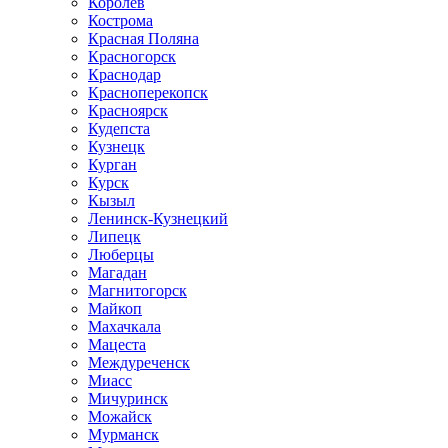
Королев
Кострома
Красная Поляна
Красногорск
Краснодар
Красноперекопск
Красноярск
Кудепста
Кузнецк
Курган
Курск
Кызыл
Ленинск-Кузнецкий
Липецк
Люберцы
Магадан
Магнитогорск
Майкоп
Махачкала
Мацеста
Междуреченск
Миасс
Мичуринск
Можайск
Мурманск