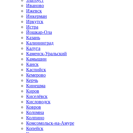
Златоуст
Иваново
Ижевск
Инкерман
Иркутск
Истра
Йошкар-Ола
Казань
Калининград
Калуга
Каменск-Уральский
Камышин
Канск
Каспийск
Кемерово
Керчь
Кинешма
Киров
Киселёвск
Кисловодск
Ковров
Коломна
Колпино
Комсомольск-на-Амуре
Копейск