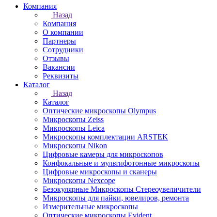
Компания
Назад
Компания
О компании
Партнеры
Сотрудники
Отзывы
Вакансии
Реквизиты
Каталог
Назад
Каталог
Оптические микроскопы Olympus
Микроскопы Zeiss
Микроскопы Leica
Микроскопы комплектации ARSTEK
Микроскопы Nikon
Цифровые камеры для микроскопов
Конфокальные и мультифотонные микроскопы
Цифровые микроскопы и сканеры
Микроскопы Nexcope
Безокулярные Микроскопы Стереоувеличители
Микроскопы для пайки, ювелиров, ремонта
Измерительные микроскопы
Оптические микроскопы Evident