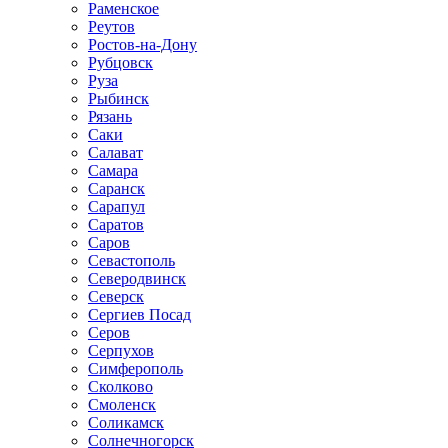
Раменское
Реутов
Ростов-на-Дону
Рубцовск
Руза
Рыбинск
Рязань
Саки
Салават
Самара
Саранск
Сарапул
Саратов
Саров
Севастополь
Северодвинск
Северск
Сергиев Посад
Серов
Серпухов
Симферополь
Сколково
Смоленск
Соликамск
Солнечногорск