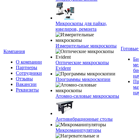
Микроскопы для пайки,
ювелиров, ремонта
Измерительные микроскопы
Готовые
Компания
Би
О компании
Оптические микроскопы
ме
Партнеры
Evident
би
Сотрудники
на
Отзывы
Программы микроскопии
Пр
Вакансии
ма
Реквизиты
на
Атомно-силовые микроскопы
Антивибрационные столы
Микроманипуляторы