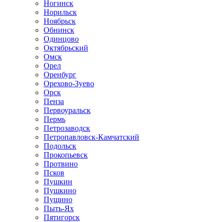
Ногинск
Норильск
Ноябрьск
Обнинск
Одинцово
Октябрьский
Омск
Орел
Оренбург
Орехово-Зуево
Орск
Пенза
Первоуральск
Пермь
Петрозаводск
Петропавловск-Камчатский
Подольск
Прокопьевск
Протвино
Псков
Пушкин
Пушкино
Пущино
Пыть-Ях
Пятигорск