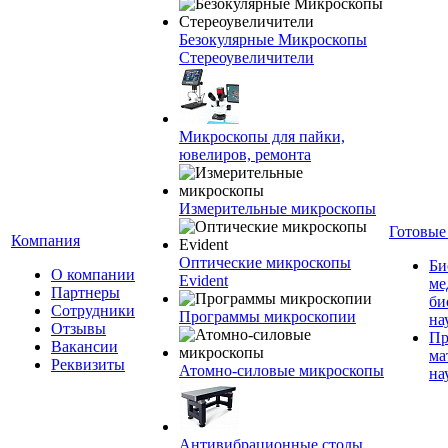
Безокулярные Микроскопы
Стереоувеличители
Микроскопы для пайки,
ювелиров, ремонта
Измерительные микроскопы
Готовые
Компания
Оптические микроскопы
Би
О компании
Evident
ме
Партнеры
би
Сотрудники
Программы микроскопии
на
Отзывы
Пр
Вакансии
ма
Реквизиты
Атомно-силовые микроскопы
на
Антивибрационные столы