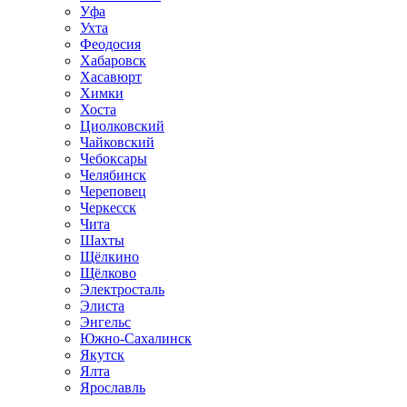
Уфа
Ухта
Феодосия
Хабаровск
Хасавюрт
Химки
Хоста
Циолковский
Чайковский
Чебоксары
Челябинск
Череповец
Черкесск
Чита
Шахты
Щёлкино
Щёлково
Электросталь
Элиста
Энгельс
Южно-Сахалинск
Якутск
Ялта
Ярославль