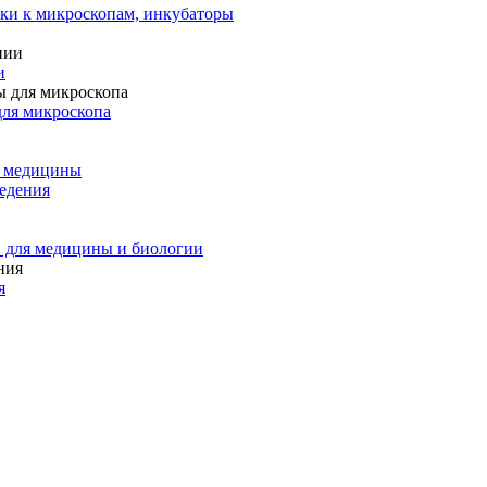
ки к микроскопам, инкубаторы
и
для микроскопа
и медицины
едения
 для медицины и биологии
я