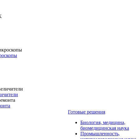
роскопы
личители
монта
Готовые решения
Биология, медицина,
биомедицинская наука
Промышленность,