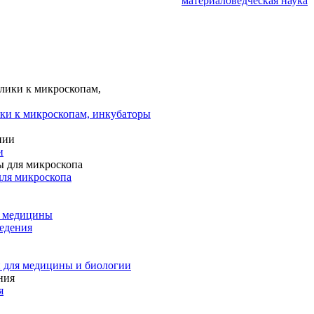
материаловедческая наука
ки к микроскопам, инкубаторы
и
для микроскопа
и медицины
едения
 для медицины и биологии
я