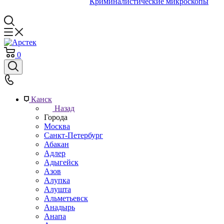
Криминалистические микроскопы
0
Канск
Назад
Города
Москва
Санкт-Петербург
Абакан
Адлер
Адыгейск
Азов
Алупка
Алушта
Альметьевск
Анадырь
Анапа