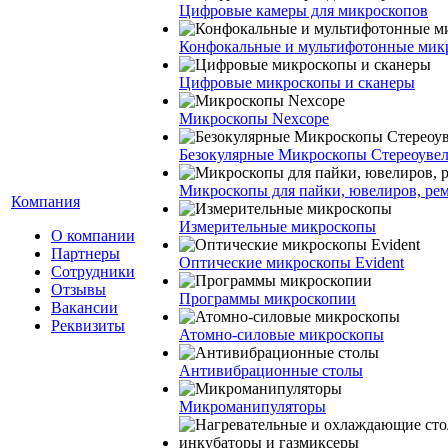
Цифровые камеры для микроскопов
Конфокальные и мультифотонные мик
Цифровые микроскопы и сканеры
Микроскопы Nexcope
Безокулярные Микроскопы Стереоуве
Микроскопы для пайки, ювелиров, ре
Компания
Измерительные микроскопы
О компании
Партнеры
Оптические микроскопы Evident
Сотрудники
Отзывы
Программы микроскопии
Вакансии
Реквизиты
Атомно-силовые микроскопы
Антивибрационные столы
Микроманипуляторы