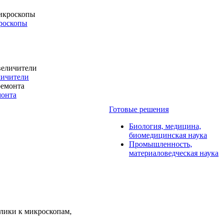
роскопы
личители
монта
Готовые решения
Биология, медицина,
биомедицинская наука
Промышленность,
материаловедческая наука