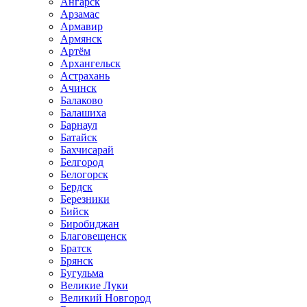
Ангарск
Арзамас
Армавир
Армянск
Артём
Архангельск
Астрахань
Ачинск
Балаково
Балашиха
Барнаул
Батайск
Бахчисарай
Белгород
Белогорск
Бердск
Березники
Бийск
Биробиджан
Благовещенск
Братск
Брянск
Бугульма
Великие Луки
Великий Новгород