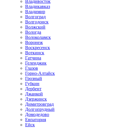
Владивосток
Владикавказ
Владимир
Волгоград
Волгодонск
Волжский
Вологда
Волоколамск
Воронеж
Воскресенск
Воткинск
Гатчина
Геленджик
Глазов
Горно-Алтайск
Грозный
Губкин
Дербент
Джанкой
Дзержинск
Димитровград
Долгопрудный
Домодедово
Евпатория
Ейск