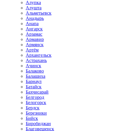
Алупка
Алушта
Альметьевск
Анадырь
Анапа
Ангарск
Арзамас
Армавир
Армянск
Артём
Архангельск
Астрахань
Ачинск
Балаково
Балашиха
Барнаул
Батайск
Бахчисарай
Белгород
Белогорск
Бердск
Березники
Бийск
Биробиджан
Благовещенск