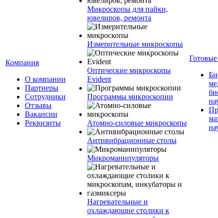
Микроскопы для пайки,
ювелиров, ремонта
Измерительные микроскопы
Готовые
Компания
Оптические микроскопы
Би
О компании
Evident
ме
Партнеры
би
Сотрудники
Программы микроскопии
на
Отзывы
Пр
Вакансии
ма
Реквизиты
Атомно-силовые микроскопы
на
Антивибрационные столы
Микроманипуляторы
Нагревательные и
охлаждающие столики к