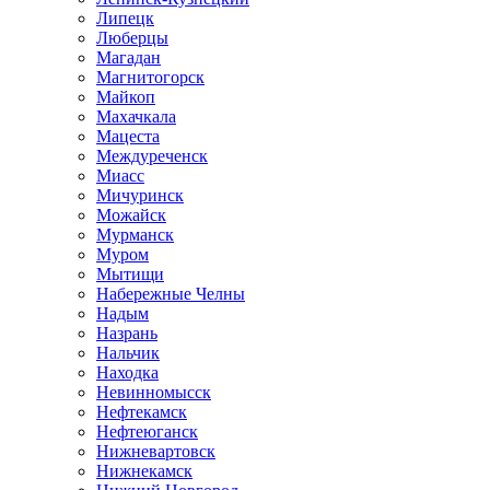
Липецк
Люберцы
Магадан
Магнитогорск
Майкоп
Махачкала
Мацеста
Междуреченск
Миасс
Мичуринск
Можайск
Мурманск
Муром
Мытищи
Набережные Челны
Надым
Назрань
Нальчик
Находка
Невинномысск
Нефтекамск
Нефтеюганск
Нижневартовск
Нижнекамск