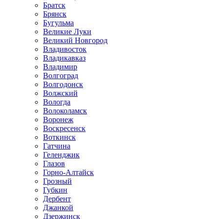
Братск
Брянск
Бугульма
Великие Луки
Великий Новгород
Владивосток
Владикавказ
Владимир
Волгоград
Волгодонск
Волжский
Вологда
Волоколамск
Воронеж
Воскресенск
Воткинск
Гатчина
Геленджик
Глазов
Горно-Алтайск
Грозный
Губкин
Дербент
Джанкой
Дзержинск