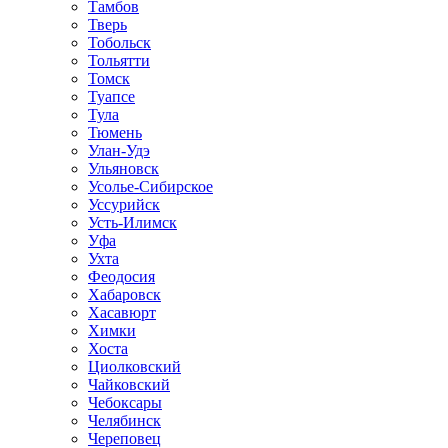
Тамбов
Тверь
Тобольск
Тольятти
Томск
Туапсе
Тула
Тюмень
Улан-Удэ
Ульяновск
Усолье-Сибирское
Уссурийск
Усть-Илимск
Уфа
Ухта
Феодосия
Хабаровск
Хасавюрт
Химки
Хоста
Циолковский
Чайковский
Чебоксары
Челябинск
Череповец