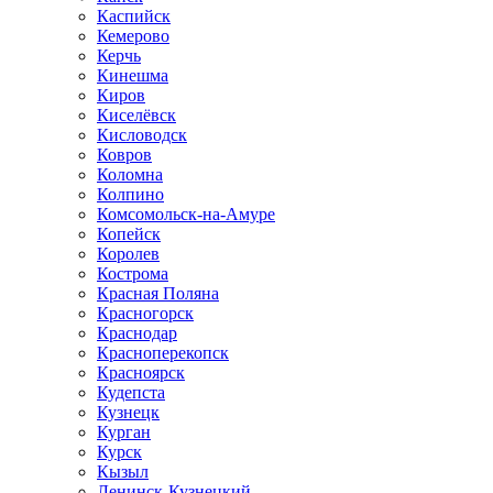
Каспийск
Кемерово
Керчь
Кинешма
Киров
Киселёвск
Кисловодск
Ковров
Коломна
Колпино
Комсомольск-на-Амуре
Копейск
Королев
Кострома
Красная Поляна
Красногорск
Краснодар
Красноперекопск
Красноярск
Кудепста
Кузнецк
Курган
Курск
Кызыл
Ленинск-Кузнецкий