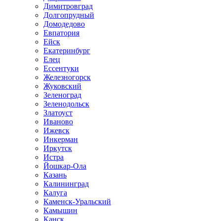
Димитровград
Долгопрудный
Домодедово
Евпатория
Ейск
Екатеринбург
Елец
Ессентуки
Железногорск
Жуковский
Зеленоград
Зеленодольск
Златоуст
Иваново
Ижевск
Инкерман
Иркутск
Истра
Йошкар-Ола
Казань
Калининград
Калуга
Каменск-Уральский
Камышин
Канск