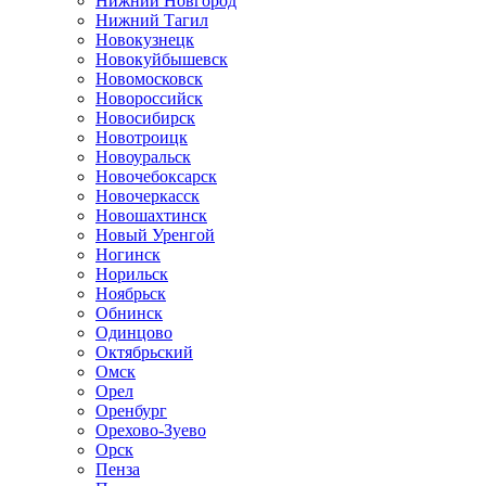
Нижний Новгород
Нижний Тагил
Новокузнецк
Новокуйбышевск
Новомосковск
Новороссийск
Новосибирск
Новотроицк
Новоуральск
Новочебоксарск
Новочеркасск
Новошахтинск
Новый Уренгой
Ногинск
Норильск
Ноябрьск
Обнинск
Одинцово
Октябрьский
Омск
Орел
Оренбург
Орехово-Зуево
Орск
Пенза