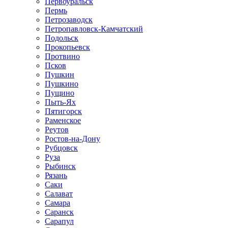
Первоуральск
Пермь
Петрозаводск
Петропавловск-Камчатский
Подольск
Прокопьевск
Протвино
Псков
Пушкин
Пушкино
Пущино
Пыть-Ях
Пятигорск
Раменское
Реутов
Ростов-на-Дону
Рубцовск
Руза
Рыбинск
Рязань
Саки
Салават
Самара
Саранск
Сарапул