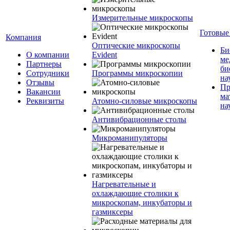
Измерительные микроскопы
Готовые
Компания
Оптические микроскопы
Би
О компании
Evident
ме
Партнеры
би
Сотрудники
Программы микроскопии
на
Отзывы
Пр
Вакансии
ма
Реквизиты
Атомно-силовые микроскопы
на
Антивибрационные столы
Микроманипуляторы
Нагревательные и
охлаждающие столики к
микроскопам, инкубаторы и
газмиксеры