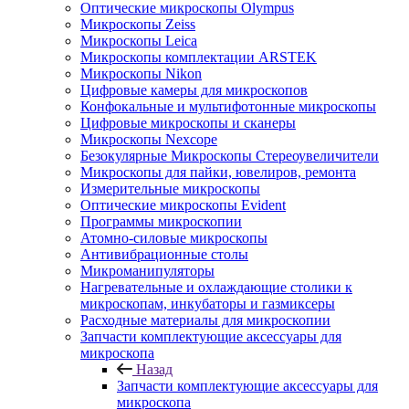
Оптические микроскопы Olympus
Микроскопы Zeiss
Микроскопы Leica
Микроскопы комплектации ARSTEK
Микроскопы Nikon
Цифровые камеры для микроскопов
Конфокальные и мультифотонные микроскопы
Цифровые микроскопы и сканеры
Микроскопы Nexcope
Безокулярные Микроскопы Стереоувеличители
Микроскопы для пайки, ювелиров, ремонта
Измерительные микроскопы
Оптические микроскопы Evident
Программы микроскопии
Атомно-силовые микроскопы
Антивибрационные столы
Микроманипуляторы
Нагревательные и охлаждающие столики к
микроскопам, инкубаторы и газмиксеры
Расходные материалы для микроскопии
Запчасти комплектующие аксессуары для
микроскопа
Назад
Запчасти комплектующие аксессуары для
микроскопа