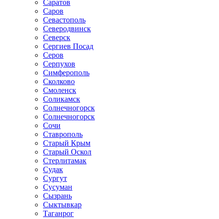
Саратов
Саров
Севастополь
Северодвинск
Северск
Сергиев Посад
Серов
Серпухов
Симферополь
Сколково
Смоленск
Соликамск
Солнечногорск
Солнечногорск
Сочи
Ставрополь
Старый Крым
Старый Оскол
Стерлитамак
Судак
Сургут
Сусуман
Сызрань
Сыктывкар
Таганрог