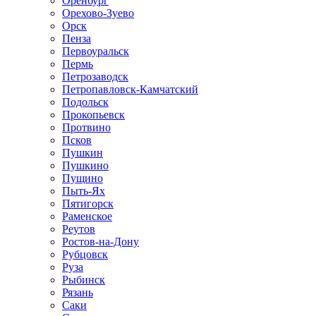
Оренбург
Орехово-Зуево
Орск
Пенза
Первоуральск
Пермь
Петрозаводск
Петропавловск-Камчатский
Подольск
Прокопьевск
Протвино
Псков
Пушкин
Пушкино
Пущино
Пыть-Ях
Пятигорск
Раменское
Реутов
Ростов-на-Дону
Рубцовск
Руза
Рыбинск
Рязань
Саки