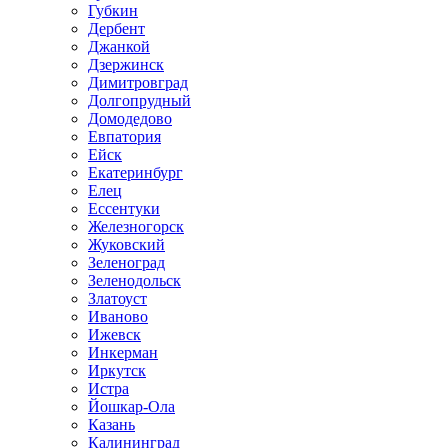
Губкин
Дербент
Джанкой
Дзержинск
Димитровград
Долгопрудный
Домодедово
Евпатория
Ейск
Екатеринбург
Елец
Ессентуки
Железногорск
Жуковский
Зеленоград
Зеленодольск
Златоуст
Иваново
Ижевск
Инкерман
Иркутск
Истра
Йошкар-Ола
Казань
Калининград