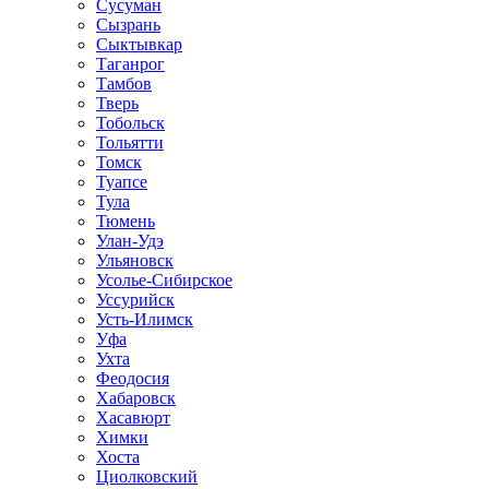
Сусуман
Сызрань
Сыктывкар
Таганрог
Тамбов
Тверь
Тобольск
Тольятти
Томск
Туапсе
Тула
Тюмень
Улан-Удэ
Ульяновск
Усолье-Сибирское
Уссурийск
Усть-Илимск
Уфа
Ухта
Феодосия
Хабаровск
Хасавюрт
Химки
Хоста
Циолковский