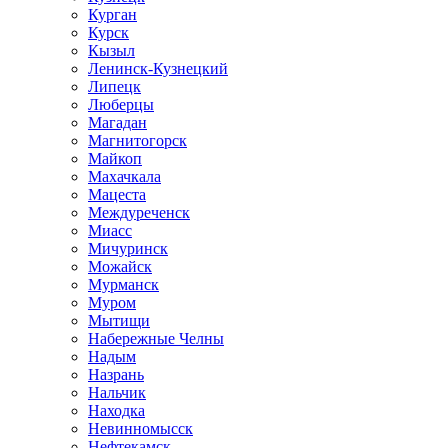
Курган
Курск
Кызыл
Ленинск-Кузнецкий
Липецк
Люберцы
Магадан
Магнитогорск
Майкоп
Махачкала
Мацеста
Междуреченск
Миасс
Мичуринск
Можайск
Мурманск
Муром
Мытищи
Набережные Челны
Надым
Назрань
Нальчик
Находка
Невинномысск
Нефтекамск