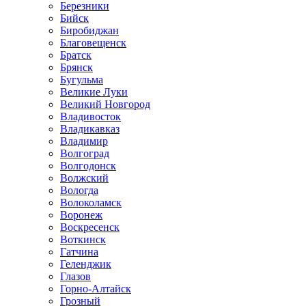
Березники
Бийск
Биробиджан
Благовещенск
Братск
Брянск
Бугульма
Великие Луки
Великий Новгород
Владивосток
Владикавказ
Владимир
Волгоград
Волгодонск
Волжский
Вологда
Волоколамск
Воронеж
Воскресенск
Воткинск
Гатчина
Геленджик
Глазов
Горно-Алтайск
Грозный