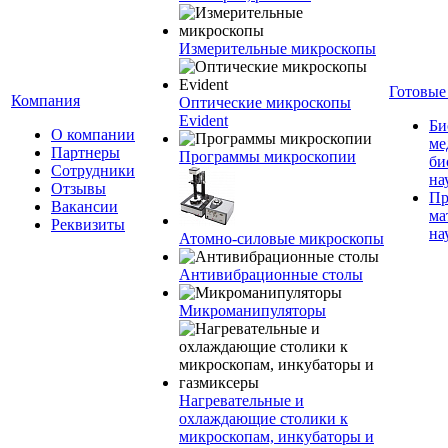
Измерительные микроскопы
Готовые
Компания
Оптические микроскопы
Evident
Би
О компании
ме
Партнеры
Программы микроскопии
би
Сотрудники
на
Отзывы
Пр
Вакансии
ма
Реквизиты
на
Атомно-силовые микроскопы
Антивибрационные столы
Микроманипуляторы
Нагревательные и
охлаждающие столики к
микроскопам, инкубаторы и