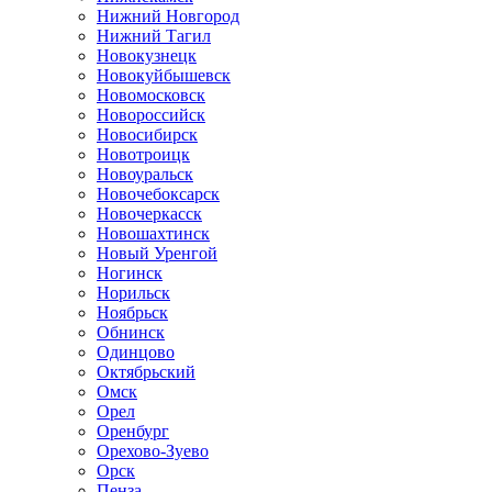
Нижний Новгород
Нижний Тагил
Новокузнецк
Новокуйбышевск
Новомосковск
Новороссийск
Новосибирск
Новотроицк
Новоуральск
Новочебоксарск
Новочеркасск
Новошахтинск
Новый Уренгой
Ногинск
Норильск
Ноябрьск
Обнинск
Одинцово
Октябрьский
Омск
Орел
Оренбург
Орехово-Зуево
Орск
Пенза