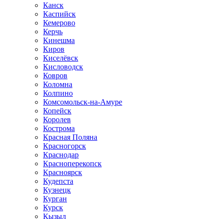
Канск
Каспийск
Кемерово
Керчь
Кинешма
Киров
Киселёвск
Кисловодск
Ковров
Коломна
Колпино
Комсомольск-на-Амуре
Копейск
Королев
Кострома
Красная Поляна
Красногорск
Краснодар
Красноперекопск
Красноярск
Кудепста
Кузнецк
Курган
Курск
Кызыл