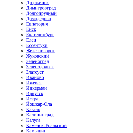
Дзержинск
Димитровград
Долгопрудный
Домодедово
Евпатория
Ейск
Екатеринбург
Елец
Ессентуки
Железногорск
Жуковский
Зеленоград
Зеленодольск
Златоуст
Иваново
Ижевск
Инкерман
Иркутск
Истра
Йошкар-Ола
Казань
Калининград
Калуга
Каменск-Уральский
Камышин