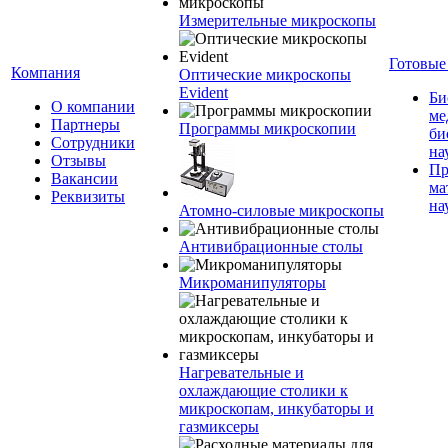
Измерительные микроскопы
Готовые
Компания
Оптические микроскопы
Evident
Би
О компании
ме
Партнеры
Программы микроскопии
би
Сотрудники
на
Отзывы
Пр
Вакансии
ма
Реквизиты
на
Атомно-силовые микроскопы
Антивибрационные столы
Микроманипуляторы
Нагревательные и
охлаждающие столики к
микроскопам, инкубаторы и
газмиксеры