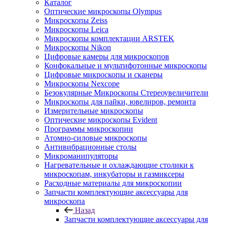
Каталог
Оптические микроскопы Olympus
Микроскопы Zeiss
Микроскопы Leica
Микроскопы комплектации ARSTEK
Микроскопы Nikon
Цифровые камеры для микроскопов
Конфокальные и мультифотонные микроскопы
Цифровые микроскопы и сканеры
Микроскопы Nexcope
Безокулярные Микроскопы Стереоувеличители
Микроскопы для пайки, ювелиров, ремонта
Измерительные микроскопы
Оптические микроскопы Evident
Программы микроскопии
Атомно-силовые микроскопы
Антивибрационные столы
Микроманипуляторы
Нагревательные и охлаждающие столики к
микроскопам, инкубаторы и газмиксеры
Расходные материалы для микроскопии
Запчасти комплектующие аксессуары для
микроскопа
Назад
Запчасти комплектующие аксессуары для