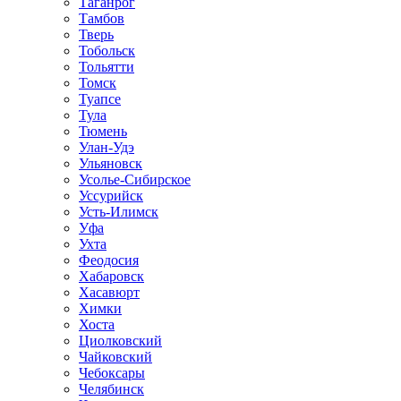
Таганрог
Тамбов
Тверь
Тобольск
Тольятти
Томск
Туапсе
Тула
Тюмень
Улан-Удэ
Ульяновск
Усолье-Сибирское
Уссурийск
Усть-Илимск
Уфа
Ухта
Феодосия
Хабаровск
Хасавюрт
Химки
Хоста
Циолковский
Чайковский
Чебоксары
Челябинск