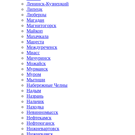
Ленинск-Кузнецкий
Липецк
Люберцы
Магадан
Магнитогорск
Майкоп
Махачкала
Мацеста
Междуреченск
Миасс
Мичуринск
Можайск
Мурманск
Муром
Мытищи
Набережные Челны
Надым
Назрань
Нальчик
Находка
Невинномысск
Нефтекамск
Нефтеюганск
Нижневартовск
Нижнекамск