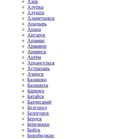
Азов
Алупка
Алушта
Альметьевск
Анадырь
Анапа
Ангарск
Арзамас
Армавир
Армянск
Артём
Архангельск
Астрахань
Ачинск
Балаково
Балашиха
Барнаул
Батайск
Бахчисарай
Белгород
Белогорск
Бердск
Березники
Бийск
Биробиджан