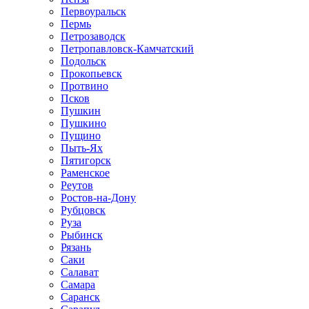
Первоуральск
Пермь
Петрозаводск
Петропавловск-Камчатский
Подольск
Прокопьевск
Протвино
Псков
Пушкин
Пушкино
Пущино
Пыть-Ях
Пятигорск
Раменское
Реутов
Ростов-на-Дону
Рубцовск
Руза
Рыбинск
Рязань
Саки
Салават
Самара
Саранск