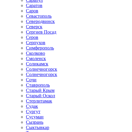
Сарапул
Саратов
Саров
Севастополь
Северодвинск
Северск
Сергиев Посад
Серов
Серпухов
Симферополь
Сколково
Смоленск
Соликамск
Солнечногорск
Солнечногорск
Сочи
Ставрополь
Старый Крым
Старый Оскол
Стерлитамак
Судак
Сургут
Сусуман
Сызрань
Сыктывкар