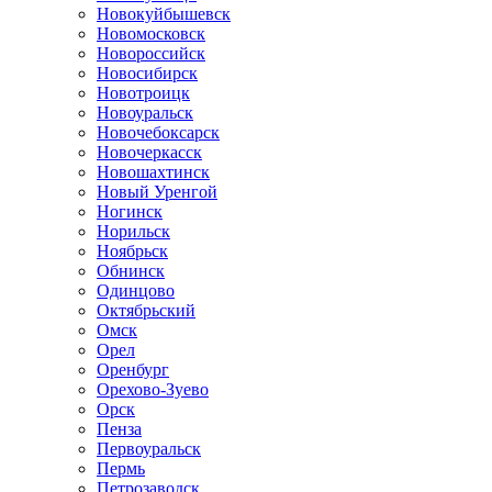
Новокуйбышевск
Новомосковск
Новороссийск
Новосибирск
Новотроицк
Новоуральск
Новочебоксарск
Новочеркасск
Новошахтинск
Новый Уренгой
Ногинск
Норильск
Ноябрьск
Обнинск
Одинцово
Октябрьский
Омск
Орел
Оренбург
Орехово-Зуево
Орск
Пенза
Первоуральск
Пермь
Петрозаводск