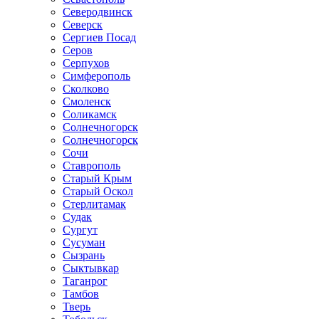
Северодвинск
Северск
Сергиев Посад
Серов
Серпухов
Симферополь
Сколково
Смоленск
Соликамск
Солнечногорск
Солнечногорск
Сочи
Ставрополь
Старый Крым
Старый Оскол
Стерлитамак
Судак
Сургут
Сусуман
Сызрань
Сыктывкар
Таганрог
Тамбов
Тверь