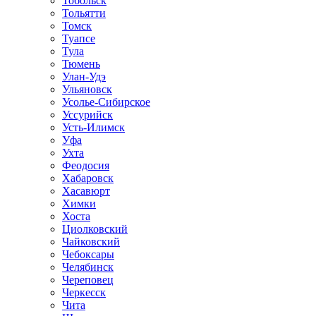
Тобольск
Тольятти
Томск
Туапсе
Тула
Тюмень
Улан-Удэ
Ульяновск
Усолье-Сибирское
Уссурийск
Усть-Илимск
Уфа
Ухта
Феодосия
Хабаровск
Хасавюрт
Химки
Хоста
Циолковский
Чайковский
Чебоксары
Челябинск
Череповец
Черкесск
Чита