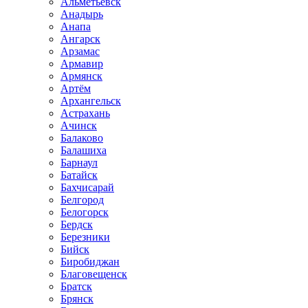
Альметьевск
Анадырь
Анапа
Ангарск
Арзамас
Армавир
Армянск
Артём
Архангельск
Астрахань
Ачинск
Балаково
Балашиха
Барнаул
Батайск
Бахчисарай
Белгород
Белогорск
Бердск
Березники
Бийск
Биробиджан
Благовещенск
Братск
Брянск