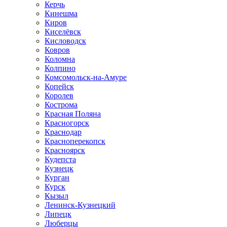
Керчь
Кинешма
Киров
Киселёвск
Кисловодск
Ковров
Коломна
Колпино
Комсомольск-на-Амуре
Копейск
Королев
Кострома
Красная Поляна
Красногорск
Краснодар
Красноперекопск
Красноярск
Кудепста
Кузнецк
Курган
Курск
Кызыл
Ленинск-Кузнецкий
Липецк
Люберцы