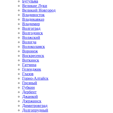
Бугульма
Великие Луки
Великий Новгород
Владивосток
Владикавказ
Владимир
Волгоград
Волгодонск
Волжский
Вологда
Волоколамск
Воронеж
Воскресенск
Воткинск
Гатчина
Геленджик
Глазов
Горно-Алтайск
Грозный
Губкин
Дербент
Джанкой
Дзержинск
Димитровград
Долгопрудный