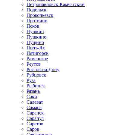
Петропавловск-Камчатский
Подольск
Прокопьевск
Протвино
Псков
Пушкин
Пушкино
Пущино
Пыть-Ях
Пятигорск
Раменское
Реутов
Ростов-на-Дону
Рубцовск
Руза
Рыбинск
Рязань
Саки
Салават
Самара
Саранск
Сарапул
Саратов
Саров
Севастополь