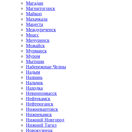
Магадан
Магнитогорск
Майкоп
Махачкала
Мацеста
Междуреченск
Миасс
Мичуринск
Можайск
Мурманск
Муром
Мытищи
Набережные Челны
Надым
Назрань
Нальчик
Находка
Невинномысск
Нефтекамск
Нефтеюганск
Нижневартовск
Нижнекамск
Нижний Новгород
Нижний Тагил
Новокузнецк