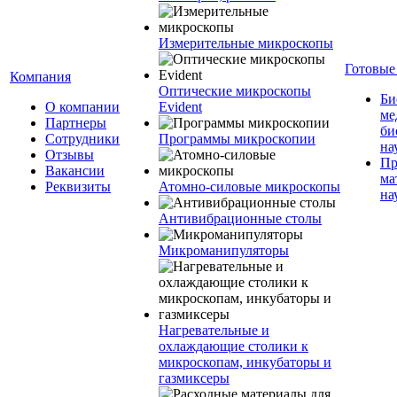
Измерительные микроскопы
Готовые
Компания
Оптические микроскопы
Би
О компании
Evident
ме
Партнеры
би
Сотрудники
Программы микроскопии
на
Отзывы
Пр
Вакансии
ма
Реквизиты
Атомно-силовые микроскопы
на
Антивибрационные столы
Микроманипуляторы
Нагревательные и
охлаждающие столики к
микроскопам, инкубаторы и
газмиксеры