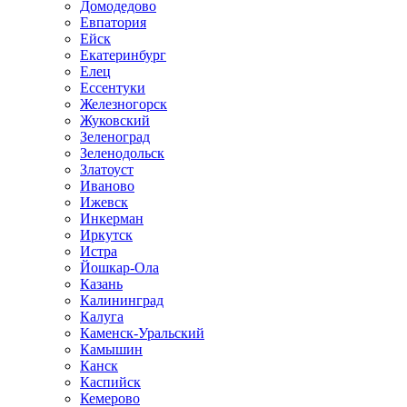
Домодедово
Евпатория
Ейск
Екатеринбург
Елец
Ессентуки
Железногорск
Жуковский
Зеленоград
Зеленодольск
Златоуст
Иваново
Ижевск
Инкерман
Иркутск
Истра
Йошкар-Ола
Казань
Калининград
Калуга
Каменск-Уральский
Камышин
Канск
Каспийск
Кемерово