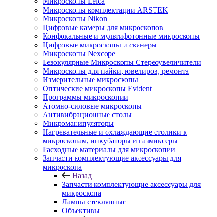
Микроскопы Leica
Микроскопы комплектации ARSTEK
Микроскопы Nikon
Цифровые камеры для микроскопов
Конфокальные и мультифотонные микроскопы
Цифровые микроскопы и сканеры
Микроскопы Nexcope
Безокулярные Микроскопы Стереоувеличители
Микроскопы для пайки, ювелиров, ремонта
Измерительные микроскопы
Оптические микроскопы Evident
Программы микроскопии
Атомно-силовые микроскопы
Антивибрационные столы
Микроманипуляторы
Нагревательные и охлаждающие столики к
микроскопам, инкубаторы и газмиксеры
Расходные материалы для микроскопии
Запчасти комплектующие аксессуары для
микроскопа
Назад
Запчасти комплектующие аксессуары для
микроскопа
Лампы стеклянные
Объективы