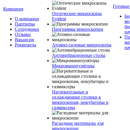
Готовые
Компания
Оптические микроскопы
Би
О компании
Evident
ме
Партнеры
би
Сотрудники
Программы микроскопии
на
Отзывы
Пр
Вакансии
ма
Реквизиты
Атомно-силовые микроскопы
на
Антивибрационные столы
Микроманипуляторы
Нагревательные и
охлаждающие столики к
микроскопам, инкубаторы и
газмиксеры
Расходные материалы для
микроскопии