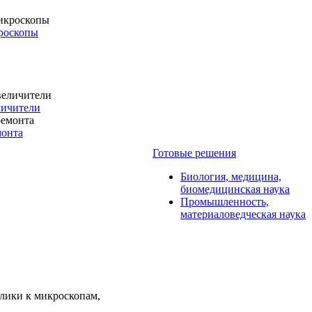
роскопы
личители
монта
Готовые решения
Биология, медицина,
биомедицинская наука
Промышленность,
материаловедческая наука