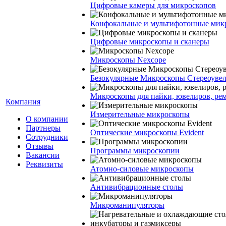
Цифровые камеры для микроскопов
Конфокальные и мультифотонные мик
Цифровые микроскопы и сканеры
Микроскопы Nexcope
Безокулярные Микроскопы Стереоуве
Микроскопы для пайки, ювелиров, ре
Компания
Измерительные микроскопы
О компании
Партнеры
Оптические микроскопы Evident
Сотрудники
Отзывы
Программы микроскопии
Вакансии
Реквизиты
Атомно-силовые микроскопы
Антивибрационные столы
Микроманипуляторы