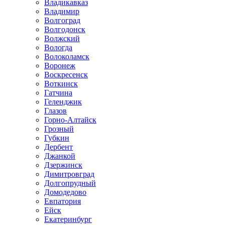
Владикавказ
Владимир
Волгоград
Волгодонск
Волжский
Вологда
Волоколамск
Воронеж
Воскресенск
Воткинск
Гатчина
Геленджик
Глазов
Горно-Алтайск
Грозный
Губкин
Дербент
Джанкой
Дзержинск
Димитровград
Долгопрудный
Домодедово
Евпатория
Ейск
Екатеринбург