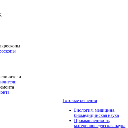
роскопы
личители
монта
Готовые решения
Биология, медицина,
биомедицинская наука
Промышленность,
материаловедческая наука