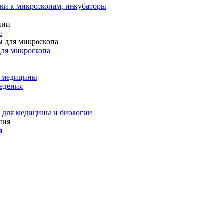
ки к микроскопам, инкубаторы
и
для микроскопа
и медицины
едения
 для медицины и биологии
я