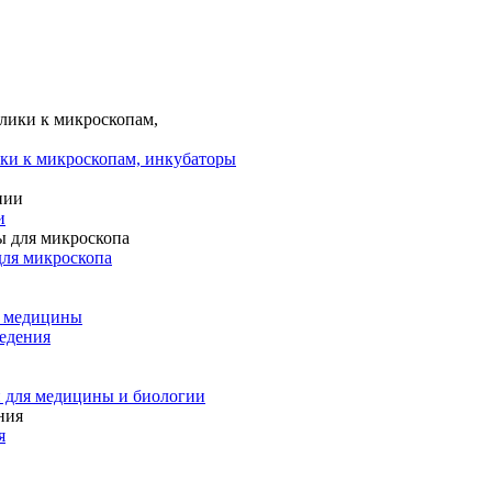
ки к микроскопам, инкубаторы
и
для микроскопа
и медицины
едения
 для медицины и биологии
я