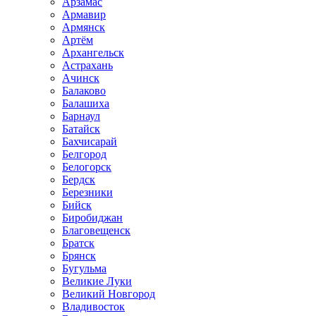
Арзамас
Армавир
Армянск
Артём
Архангельск
Астрахань
Ачинск
Балаково
Балашиха
Барнаул
Батайск
Бахчисарай
Белгород
Белогорск
Бердск
Березники
Бийск
Биробиджан
Благовещенск
Братск
Брянск
Бугульма
Великие Луки
Великий Новгород
Владивосток